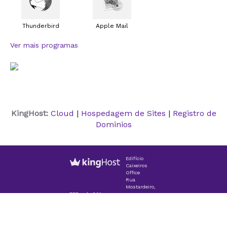
Thunderbird
Apple Mail
Ver mais programas
KingHost:
Cloud
|
Hospedagem de Sites
|
Registro de
Dominios
Edifício
Caixeiros
Office
Rua
Mostardeiro,
777, sala 601
CEP 90430-001 - Porto Alegre/RS